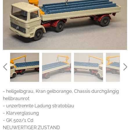
- hellgelbgrau, Kran gelborange, Chassis durchgängig
hellbraunrot
- unzertrennte Ladung stratoblau
- Klarverglasung
- GK 502/1 Cd
NEUWERTIGER ZUSTAND