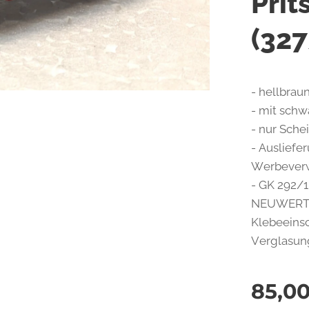
Prit
(327
- hellbrau
- mit schw
- nur Sche
- Auslief
Werbever
- GK 292/1
NEUWERTI
Klebeeins
Verglasung
85,0