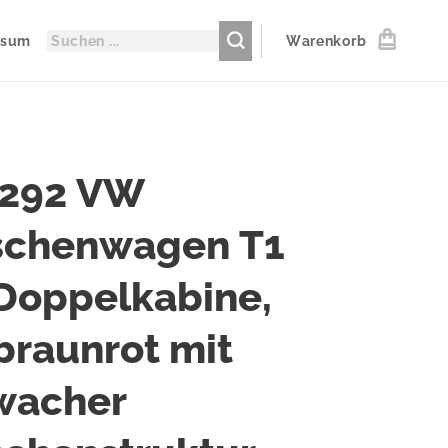
ssum
Warenkorb
0292 VW
tschenwagen T1
Doppelkabine,
braunrot mit
wacher