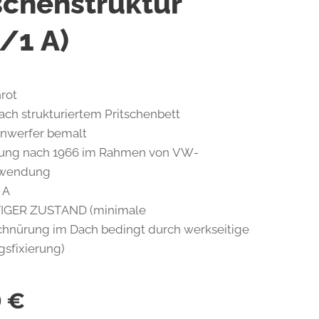
schenstruktur
/1 A)
nrot
ach strukturiertem Pritschenbett
inwerfer bemalt
erung nach 1966 im Rahmen von VW-
wendung
 A
GER ZUSTAND (minimale
chnürung im Dach bedingt durch werkseitige
sfixierung)
0
€